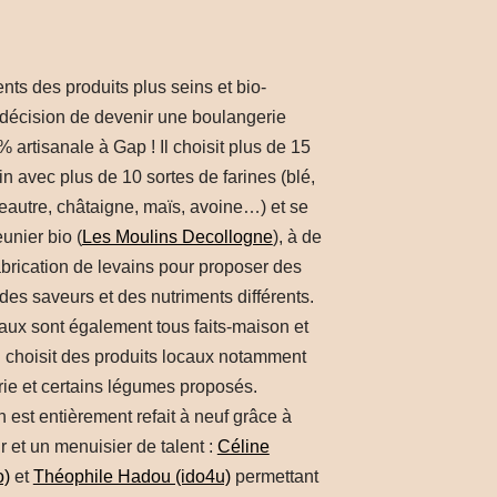
ients des produits plus seins et bio-
 décision de devenir une boulangerie
 artisanale à Gap ! Il choisit plus de 15
in avec plus de 10 sortes de farines (blé,
peautre, châtaigne, maïs, avoine…) et se
unier bio (
Les Moulins Decollogne
), à de
fabrication de levains pour proposer des
 des saveurs et des nutriments différents.
aux sont également tous faits-maison et
il choisit des produits locaux notamment
rie et certains légumes proposés.
 est entièrement refait à neuf grâce à
r et un menuisier de talent :
Céline
o)
et
Théophile Hadou (ido4u)
permettant