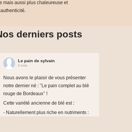
e mais aussi plus chaleureuse et
authenticité.
Nos derniers posts
Le pain de sylvain
6 mois
Nous avons le plaisir de vous présenter
notre dernier né : "Le pain complet au blé
rouge de Bordeaux" !
Cette variété ancienne de blé est :
- Naturellement plus riche en nutriments :
Ces racines plus profondes puisent
davantage de minéraux (magnésium, zinc,