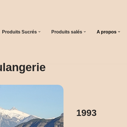
Produits Sucrés
Produits salés
A propos
ulangerie
1993